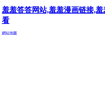
羞羞答答网站,羞羞漫画链接,羞
看
網站地圖